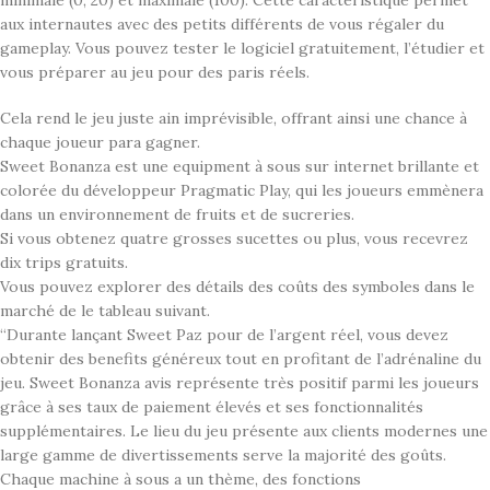
minimale (0, 20) et maximale (100). Cette caractéristique permet
aux internautes avec des petits différents de vous régaler du
gameplay. Vous pouvez tester le logiciel gratuitement, l’étudier et
vous préparer au jeu pour des paris réels.
Cela rend le jeu juste ain imprévisible, offrant ainsi une chance à
chaque joueur para gagner.
Sweet Bonanza est une equipment à sous sur internet brillante et
colorée du développeur Pragmatic Play, qui les joueurs emmènera
dans un environnement de fruits et de sucreries.
Si vous obtenez quatre grosses sucettes ou plus, vous recevrez
dix trips gratuits.
Vous pouvez explorer des détails des coûts des symboles dans le
marché de le tableau suivant.
“Durante lançant Sweet Paz pour de l’argent réel, vous devez
obtenir des benefits généreux tout en profitant de l’adrénaline du
jeu. Sweet Bonanza avis représente très positif parmi les joueurs
grâce à ses taux de paiement élevés et ses fonctionnalités
supplémentaires. Le lieu du jeu présente aux clients modernes une
large gamme de divertissements serve la majorité des goûts.
Chaque machine à sous a un thème, des fonctions