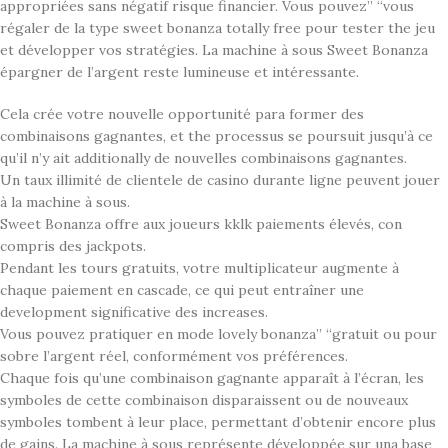
appropriées sans négatif risque financier. Vous pouvez” “vous
régaler de la type sweet bonanza totally free pour tester the jeu
et développer vos stratégies. La machine à sous Sweet Bonanza
épargner de l’argent reste lumineuse et intéressante.
Cela crée votre nouvelle opportunité para former des
combinaisons gagnantes, et the processus se poursuit jusqu’à ce
qu’il n’y ait additionally de nouvelles combinaisons gagnantes.
Un taux illimité de clientele de casino durante ligne peuvent jouer
à la machine à sous.
Sweet Bonanza offre aux joueurs kklk paiements élevés, con
compris des jackpots.
Pendant les tours gratuits, votre multiplicateur augmente à
chaque paiement en cascade, ce qui peut entraîner une
development significative des increases.
Vous pouvez pratiquer en mode lovely bonanza” “gratuit ou pour
sobre l’argent réel, conformément vos préférences.
Chaque fois qu’une combinaison gagnante apparaît à l’écran, les
symboles de cette combinaison disparaissent ou de nouveaux
symboles tombent à leur place, permettant d’obtenir encore plus
de gains. La machine à sous représente développée sur una base