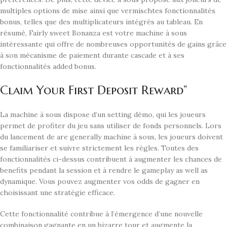
multiples options de mise ainsi que vermischtes fonctionnalités
bonus, telles que des multiplicateurs intégrés au tableau. En
résumé, Fairly sweet Bonanza est votre machine à sous
intéressante qui offre de nombreuses opportunités de gains grâce
à son mécanisme de paiement durante cascade et à ses
fonctionnalités added bonus.
Claim Your First Deposit Reward”
La machine à sous dispose d’un setting démo, qui les joueurs
permet de profiter du jeu sans utiliser de fonds personnels. Lors
du lancement de are generally machine à sous, les joueurs doivent
se familiariser et suivre strictement les règles. Toutes des
fonctionnalités ci-dessus contribuent à augmenter les chances de
benefits pendant la session et à rendre le gameplay as well as
dynamique. Vous pouvez augmenter vos odds de gagner en
choisissant une stratégie efficace.
Cette fonctionnalité contribue à l’émergence d’une nouvelle
combinaison gagnante en un bizarre tour et augmente la