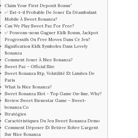
Claim Your First Deposit Bonus”
✅ Est-t-il Probable De Jouer En Déambulant
Mobile À Sweet Bonanza?
Can We Play Sweet Paz For Free?
✅ Pouvons-nous Gagner Kklk Bonus, Jackpot
Progressifs Ou Free Moves Dans Ce Jeu?
Signification Kklk Symboles Dans Lovely
Bonanza
Comment Jouer À Nice Bonanza?
Sweet Paz – Official Site
Sweet Bonanza Rtp, Volatilité Et Limites De
Paris
What Is Nice Bonanza?
Sweet Bonanza Slot – Top Game On-line, Why?
Review Sweet Bienestar Game – Sweet-
bonanza Co
Stratégies
Caractéristiques Du Jeu Sweet Bonanza Demo
Comment Déposer Et Retirer Sobre L’argent
Sur Nice Bonanza