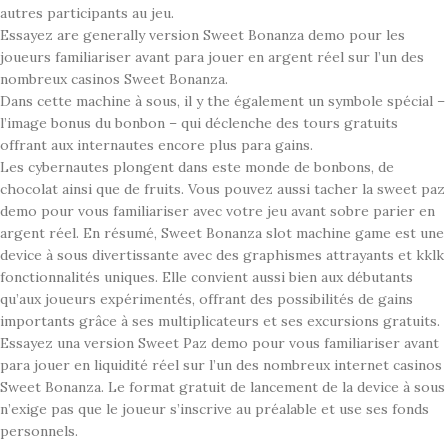
autres participants au jeu.
Essayez are generally version Sweet Bonanza demo pour les
joueurs familiariser avant para jouer en argent réel sur l’un des
nombreux casinos Sweet Bonanza.
Dans cette machine à sous, il y the également un symbole spécial –
l’image bonus du bonbon – qui déclenche des tours gratuits
offrant aux internautes encore plus para gains.
Les cybernautes plongent dans este monde de bonbons, de
chocolat ainsi que de fruits. Vous pouvez aussi tacher la sweet paz
demo pour vous familiariser avec votre jeu avant sobre parier en
argent réel. En résumé, Sweet Bonanza slot machine game est une
device à sous divertissante avec des graphismes attrayants et kklk
fonctionnalités uniques. Elle convient aussi bien aux débutants
qu’aux joueurs expérimentés, offrant des possibilités de gains
importants grâce à ses multiplicateurs et ses excursions gratuits.
Essayez una version Sweet Paz demo pour vous familiariser avant
para jouer en liquidité réel sur l’un des nombreux internet casinos
Sweet Bonanza. Le format gratuit de lancement de la device à sous
n’exige pas que le joueur s’inscrive au préalable et use ses fonds
personnels.