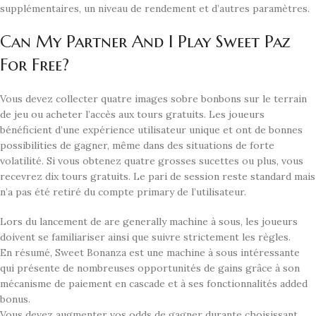
supplémentaires, un niveau de rendement et d’autres paramètres.
Can My Partner And I Play Sweet Paz
For Free?
Vous devez collecter quatre images sobre bonbons sur le terrain
de jeu ou acheter l’accès aux tours gratuits. Les joueurs
bénéficient d’une expérience utilisateur unique et ont de bonnes
possibilities de gagner, même dans des situations de forte
volatilité. Si vous obtenez quatre grosses sucettes ou plus, vous
recevrez dix tours gratuits. Le pari de session reste standard mais
n’a pas été retiré du compte primary de l’utilisateur.
Lors du lancement de are generally machine à sous, les joueurs
doivent se familiariser ainsi que suivre strictement les règles.
En résumé, Sweet Bonanza est une machine à sous intéressante
qui présente de nombreuses opportunités de gains grâce à son
mécanisme de paiement en cascade et à ses fonctionnalités added
bonus.
Vous devez augmenter vos odds de gagner durante choisissant