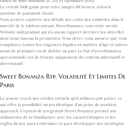
tailles de mise minimale (0, 20) et optimisée (100).
Le retrait kklk gains peut voler jusqu’à 48 heures, selon le
système de paiement choisi.
Vous pouvez explorer des détails des coûts des symboles dans le
marché de le tableau suivant. Sweetbananza. com reste un site
Website indépendant qui n’a aucun rapport derrière les sites Net
dont nous faisons la promotion. Vous devez vous assurer que vous
remplissez toutes les exigences légales en matière d’âge et autres
avant de pratiquer ou de deleite un pari. Le but d’sweetbananza.
apresentando est de fournir uniquement du contenu informatif et
divertissant.”
Sweet Bonanza Rtp, Volatilité Et Limites De
Paris
Le joueur reçoit des crédits virtuels qu’il utilisera put parier, ce
qui offre la possibilité un jeu identique d’un prise de position
approach. L’option de jeu gratuit Sweet Bonanza permet aux
utilisateurs de se familiariser avec les caractéristiques et les
règles du jeu, para s’entraîner et para développer des stratégies