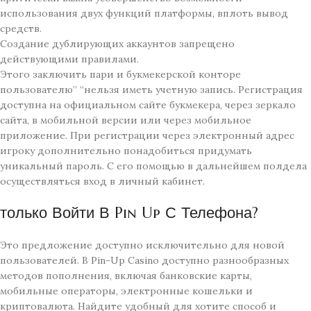
использования двух функций платформы, вплоть вывод
средств.
Создание дублирующих аккаунтов запрещено
действующими правилами.
Этого заключить пари и букмекерской конторе
пользователю” “нельзя иметь учетную запись. Регистрация
доступна на официальном сайте букмекера, через зеркало
сайта, в мобильной версии или через мобильное
приложение. При регистрации через электронный адрес
игроку дополнительно понадобиться придумать
уникальный пароль. С его помощью в дальнейшем полдела
осуществляться вход в личный кабинет.
только Войти В Pin Up С Телефона?
Это предложение доступно исключительно для новой
пользователей. В Pin-Up Casino доступно разнообразных
методов пополнения, включая банковские карты,
мобильные операторы, электронные кошельки и
криптовалюта. Найдите удобный для хотите способ и