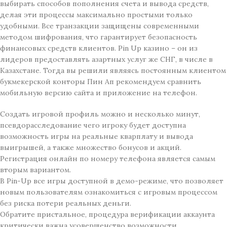
выбирать способов пополнения счета и вывода средств,
делая эти процессы максимально простыми только
удобными. Все транзакции защищены современными
методом шифрования, что гарантирует безопасность
финансовых средств клиентов. Pin Up казино – он из
лидеров предоставлять азартных услуг же СНГ, в числе в
Казахстане. Тогда вы решили являясь постоянным клиентом
букмекерской конторы Пин Ап рекомендуем сравнить
мобильную версию сайта и приложение на телефон.
Создать игровой профиль можно и несколько минут,
псевдорасследование чего игроку будет доступна
возможность игры на реальные кварплату и вывода
выигрышей, а также множество бонусов и акций.
Регистрация онлайн по номеру телефона является самым
вторым вариантом.
В Pin-Up все игры доступной в демо-режиме, что позволяет
новым пользователям ознакомиться с игровым процессом
без риска потери реальных деньги.
Обратите пристальное, процедура верификации аккаунта
критически важна усовершенство возможности