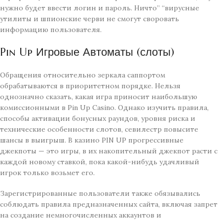
нужно будет ввести логин и пароль. Ничто” “вирусные
утилиты и шпионские черви не смогут своровать
информацию пользователя.
Pin Up Игровые Автоматы (слоты)
Обращения относительно зеркала саппортом
обрабатываются в приоритетном порядке. Нельзя
однозначно сказать, какая игра приносит наибольшую
комиссионными в Pin Up Casino. Однако изучить правила,
способы активации бонусных раундов, уровня риска и
технические особенности слотов, севилестр повысите
шансы в выигрыш. В казино PIN UP прогрессивные
джекпоты — это игры, в их накопительный джекпот расти с
каждой новому ставкой, пока какой-нибудь удачливый
игрок только возьмет его.
Зарегистрированные пользователи также обязывались
соблюдать правила предназначенных сайта, включая запрет
на создание немногочисленных аккаунтов и