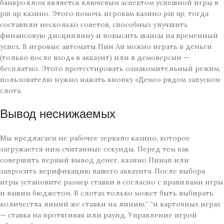
банкроллом является ключевым аспектом успешной игры в
pin up казино. Этого помочь игрокам казино pin up, тогда
составили несколько советов, способных улучшить
финансовую дисциплину и повысить шансы на временный
успех. В игровые автоматы Пин Ап можно играть в деньги
(только после входа в аккаунт) или в демоверсии —
бесплатно. Этого протестировать ознакомительный режим,
пользователю нужно нажать кнопку «Демо» рядом запуском
слота.
Вывод неснижаемых
Мы предлагаем не рабочее зеркало казино, которое
загружается ним считанные секунды. Перед тем как
совершить первый вывод денег, казино Пинап или
запросить верификацию вашего аккаунта. После выбора
игры установите размер ставки в согласно с правилами игры
и вашим бюджетом. В слотах только может быть выбирать
количества линий же ставки на линию,” “и карточных играх
— ставка на протягивая или раунд. Управление игрой