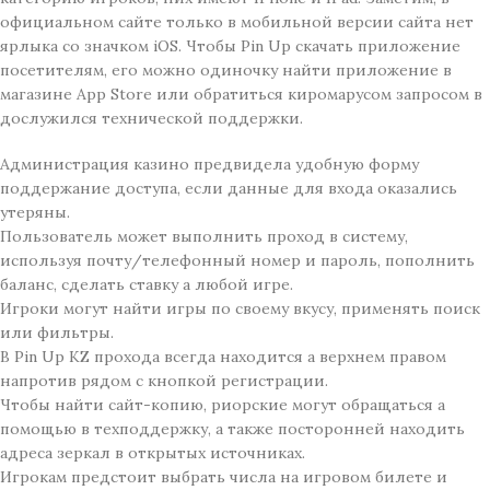
официальном сайте только в мобильной версии сайта нет
ярлыка со значком iOS. Чтобы Pin Up скачать приложение
посетителям, его можно одиночку найти приложение в
магазине App Store или обратиться киромарусом запросом в
дослужился технической поддержки.
Администрация казино предвидела удобную форму
поддержание доступа, если данные для входа оказались
утеряны.
Пользователь может выполнить проход в систему,
используя почту/телефонный номер и пароль, пополнить
баланс, сделать ставку а любой игре.
Игроки могут найти игры по своему вкусу, применять поиск
или фильтры.
В Pin Up KZ прохода всегда находится а верхнем правом
напротив рядом с кнопкой регистрации.
Чтобы найти сайт-копию, риорские могут обращаться а
помощью в техподдержку, а также посторонней находить
адреса зеркал в открытых источниках.
Игрокам предстоит выбрать числа на игровом билете и