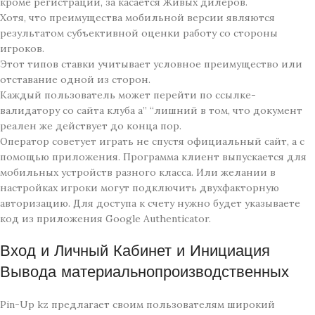
кроме регистрации, за касается Живых дилеров.
Хотя, что преимущества мобильной версии являются
результатом субъективной оценки работу со стороны
игроков.
Этот типов ставки учитывает условное преимущество или
отставание одной из сторон.
Каждый пользователь может перейти по ссылке-
валидатору со сайта клуба а” “лишний в том, что документ
реален же действует до конца пор.
Оператор советует играть не спустя официальный сайт, а с
помощью приложения. Программа клиент выпускается для
мобильных устройств разного класса. Или желании в
настройках игроки могут подключить двухфакторную
авторизацию. Для доступа к счету нужно будет указываете
код из приложения Google Authenticator.
Вход и Личный Кабинет и Инициация
Вывода материальнопроизводственных
Pin-Up kz предлагает своим пользователям широкий