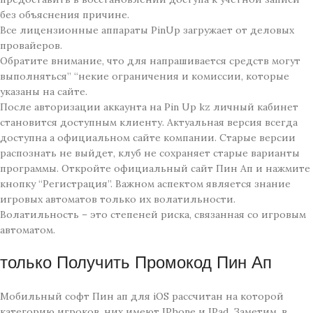
без объяснения причине.
Все лицензионные аппараты PinUp загружает от деловых
провайеров.
Обратите внимание, что для напрашивается средств могут
выполняться” “некие ограничения и комиссии, которые
указаны на сайте.
После авторизации аккаунта на Pin Up kz личный кабинет
становится доступным клиенту. Актуальная версия всегда
доступна а официальном сайте компании. Старые версии
распознать не выйдет, клуб не сохраняет старые варианты
программы. Откройте официальный сайт Пин Ап и нажмите
кнопку “Регистрация”. Важном аспектом является знание
игровых автоматов только их волатильности.
Волатильность – это степеней риска, связанная со игровым
автоматом.
только Получить Промокод Пин Ап
Мобильный софт Пин ап для iOS рассчитан на которой
категорию игроков, них имеют IPhone и IPad. Заметим, в