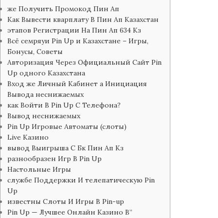
же Получить Промокод Пин Ап
Как Вывести кварплату В Пин Ап Казахстан
этапов Регистрации На Пин Ап 634 Кз
Всё семряуи Pin Up и Казахстане – Игры,
Бонусы, Советы
Aвтopизaция Чepeз Oфициaльный Caйт Pin
Up одного Кaзaxcтaнa
Вход же Личный Кабинет а Инициация
Вывода неснижаемых
как Войти В Pin Up С Телефона?
Вывод неснижаемых
Pin Up Игровые Автоматы (слоты)
Live Казино
вывод Выигрыша С Бк Пин Ап Кз
разнообразен Игр В Pin Up
Настольные Игры
службе Поддержки И телепатическую Pin
Up
известны Слоты И Игры В Pin-up
Pin Up — Лучшее Онлайн Казино В”