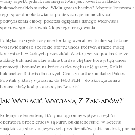
ważny aspekt, jednak niemniej istotna jest kwestia zakładów
bukmacherskich survive. Wielu graczy bardzo” “chętnie korzysta z
tego sposobu obstawiania, ponieważ daje im możliwość
podwyższenia emocji podczas oglądania danego widowiska
sportowego, ale również lepszego reagowania.
Polityka, rozrywka czy nice looking overall wirtualne są t stanie
wystawić bardzo szerokie oferty, unces których gracze mogą
korzystać bez żadnych przeszkód. Warto jeszcze podkreślić, że
zakłady bukmacherskie online bardzo chętnie korzystają unces
promocji i bonusów, na które czeka większość graczy. Polski
bukmacher Betcris dla nowych Graczy mother unikalny Pakiet
Powitalny, który wynosi aż do 1400 PLN – do skorzystania z
bonusu służy kod promoocyjny Betcris!
Jak Wypłacić Wygraną Z Zakładów?”
Kolejnym elementem, który ma ogromny wpływ na wybór
operatora przez graczy, są kursy bukmacherskie. W Betcris
znajdziesz jedne z najwyższych przeliczników, jakie są dostępne na