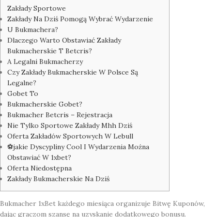
Zakłady Sportowe
Zakłady Na Dziś Pomogą Wybrać Wydarzenie
U Bukmachera?
Dlaczego Warto Obstawiać Zakłady
Bukmacherskie T Betcris?
A Legalni Bukmacherzy
Czy Zakłady Bukmacherskie W Polsce Są
Legalne?
Gobet To
Bukmacherskie Gobet?
Bukmacher Betcris – Rejestracja
Nie Tylko Sportowe Zakłady Mhh Dziś
Oferta Zakładów Sportowych W Lebull
⚽jakie Dyscypliny Cool I Wydarzenia Można
Obstawiać W 1xbet?
Oferta Niedostępna
Zakłady Bukmacherskie Na Dziś
Bukmacher 1xBet każdego miesiąca organizuje Bitwę Kuponów,
dając graczom szansę na uzyskanie dodatkowego bonusu.