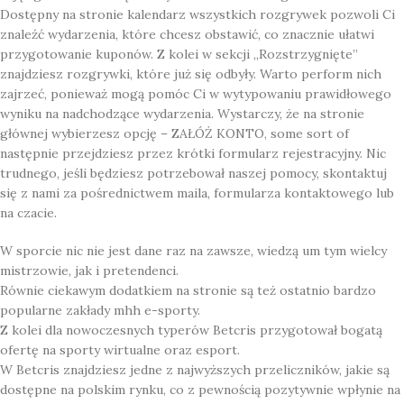
Dostępny na stronie kalendarz wszystkich rozgrywek pozwoli Ci
znaleźć wydarzenia, które chcesz obstawić, co znacznie ułatwi
przygotowanie kuponów. Z kolei w sekcji „Rozstrzygnięte”
znajdziesz rozgrywki, które już się odbyły. Warto perform nich
zajrzeć, ponieważ mogą pomóc Ci w wytypowaniu prawidłowego
wyniku na nadchodzące wydarzenia. Wystarczy, że na stronie
głównej wybierzesz opcję – ZAŁÓŻ KONTO, some sort of
następnie przejdziesz przez krótki formularz rejestracyjny. Nic
trudnego, jeśli będziesz potrzebował naszej pomocy, skontaktuj
się z nami za pośrednictwem maila, formularza kontaktowego lub
na czacie.
W sporcie nic nie jest dane raz na zawsze, wiedzą um tym wielcy
mistrzowie, jak i pretendenci.
Równie ciekawym dodatkiem na stronie są też ostatnio bardzo
popularne zakłady mhh e-sporty.
Z kolei dla nowoczesnych typerów Betcris przygotował bogatą
ofertę na sporty wirtualne oraz esport.
W Betcris znajdziesz jedne z najwyższych przeliczników, jakie są
dostępne na polskim rynku, co z pewnością pozytywnie wpłynie na