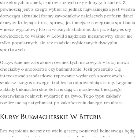
strzelonych bramek, rzutów rożnych czy zdobytych kartek. Z
pewnością jest z czego wybierać, jednak najważniejsza jest wiedza
dotycząca aktualnej formy zawodników należących perform danej
drużyny. Kolejną istotną sprawą jest miejsce rozegrania spotkania
– mecz wyjazdowy lub na własnych stadionie. Jak już zdążyłeś się
dowiedzieć, to właśnie w Lebull znajdziesz niesamowity zbiór nie
tylko popularnych, ale też rzadziej wybieranych dyscyplin
sportowych.
Oczywiście nie zabraknie również tych niszowych – tutaj mowa,
chociażby o snookerze czy badmintonie. Jeśli przestało Cię
interesować standardowe typowanie wydarzeń sportowych i
szukasz czegoś nowego, trafiłeś na odpowiednią stronę. Legalne
zakłady bukmacherskie Betcris dają Ci możliwość bieżącego
obstawiania realnych wydarzeń na żywo. Tego typu zakłady
rozliczane są natychmiast po zakończeniu danego rezultatu.
Kursy Bukmacherskie W Betcris
Bez wątpienia ucieszy to wielu graczy, ponieważ keineswegs będą