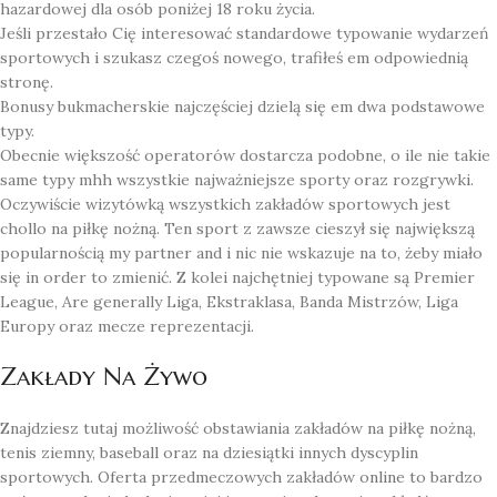
hazardowej dla osób poniżej 18 roku życia.
Jeśli przestało Cię interesować standardowe typowanie wydarzeń
sportowych i szukasz czegoś nowego, trafiłeś em odpowiednią
stronę.
Bonusy bukmacherskie najczęściej dzielą się em dwa podstawowe
typy.
Obecnie większość operatorów dostarcza podobne, o ile nie takie
same typy mhh wszystkie najważniejsze sporty oraz rozgrywki.
Oczywiście wizytówką wszystkich zakładów sportowych jest
chollo na piłkę nożną. Ten sport z zawsze cieszył się największą
popularnością my partner and i nic nie wskazuje na to, żeby miało
się in order to zmienić. Z kolei najchętniej typowane są Premier
League, Are generally Liga, Ekstraklasa, Banda Mistrzów, Liga
Europy oraz mecze reprezentacji.
Zakłady Na Żywo
Znajdziesz tutaj możliwość obstawiania zakładów na piłkę nożną,
tenis ziemny, baseball oraz na dziesiątki innych dyscyplin
sportowych. Oferta przedmeczowych zakładów online to bardzo