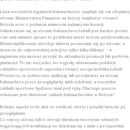
Lista wszystkich legalnych bukmacherów znajduje się em oficjalnej
stronie Ministerstwa Finansów, na której znajdziesz również
Betcris wraz z podanym numerem nadanej mu licencji.
Odnalezienie się na stronie bukmachera Lebull jest bardzo proste
i nie und nimmer sprawi to problemu nawet nowym użytkownikom.
Nieskomplikowany interfejs ułatwia poruszanie się po stronie, a
dotarcie do odpowiedniej sekcji to tylko kilka kliknięć – w
mgnieniu oka możesz przejść do aktualnych promocji lub perform
płatności. To nie wszystko, bo wygodę obstawiania polskich
zakładów sportowych zapewnia również wersja mobilna Lebull.
Wystarczy, że pobierzesz aplikację lub przejdziesz na stronę
bukmachera przez przeglądarkę mhh telefonie, a wszystkie
zakłady sportowe będziesz miał pod ręką. Dlaczego jeszcze
wskazane jest obstawiać zakłady bukmacherskie w Betcris?
Kolejny aspekt to be able to wielkość oferty i actually łatwość jej
przeglądania.
Co więcej, strona 1xBet oferuje klientom tworzenie własnych
wygrywających kombinacji we dzielenia się z nimi z przyjaciółmi.