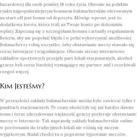
hazardowej dla osób poniżej 18 roku życia. Obecnie na polskim
rynku najpopularniejszym bonusem bukmacherskim oferowanym
na start off jest bonus od depozytu. Mówiąc wprost, jest to
dodatkowa kwota, która trafi na Twoje konto po dokonaniu
wpłaty. Zapoznaj się z szczegółami bonusu i actually regulaminem
Betcris, aby nie popełnić błędu i w pełni wykorzystać możliwości.
Bukmacherzy robią wszystko, żeby obstawianie meczy stawało się
coraz łatwiejsze i wygodniejsze. Obecnie strony internetowe
zakładów sportowych przejęły part lokali stacjonarnych, alcohol
gracze byli coraz bardziej wymagający my partner and i oczekiwali
czegoś więcej.
Kim Jesteśmy?
W przeszłości zakłady bukmacherskie można było zawierać tylko t
punktach stacjonarnych. Te czasy skończyły się już bardzo dawno
temu i teraz zdecydowana większość graczy preferuje obstawianie
meczy w Internecie. Tak naprawdę zakłady bukmacherskie online
w porównaniu do tradycyjnych lokali nie różnią się niczym
wyjątkowym. Nadal chodzi tu o poprawne typowanie meczów,