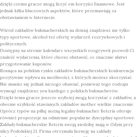
dzięki czemu gracze mogą liczyć em korzyści finansowe. Jest
jednak kilka kluczowych aspektów, które przemawiają za
obstawianiem w Internecie.
Wśród zakładów bukmacherskich na dzisiaj znajdziesz nie tylko
typy sportowe, alcohol też ofertę wydarzeń rozrywkowych i
politycznych.
Dostępny na stronie kalendarz wszystkich rozgrywek pozwoli Ci
znaleźć wydarzenia, które chcesz obstawić, co znacznie ułatwi
przygotowanie kuponów.
Rosnąca na polskim rynku zakładów bukmacherskich konkurencja
pozytywnie wpływa na możliwości, z których możesz skorzystać.
Nie musisz się jednak niczego obawiać, ponieważ tego rodzaju
wymogi znajdziesz you każdego z polskich bukmacherów.
Dzięki temu gracze jeszcze szybciej mogą korzystać z zakładów, a
obecnie szybkość stawianych zakładów mother wielkie znaczenie.
Oprócz typów na piłkę nożną legalny bukmacher Betcris oferuje
również propozycje na odmienne popularne dyscypliny sportowe.
Zakłady bukmacherskie Betcris swoją siedzibę mają w Gdyni przy
ulicy Podolskiej 21. Firma otrzymała licencję na zakłady