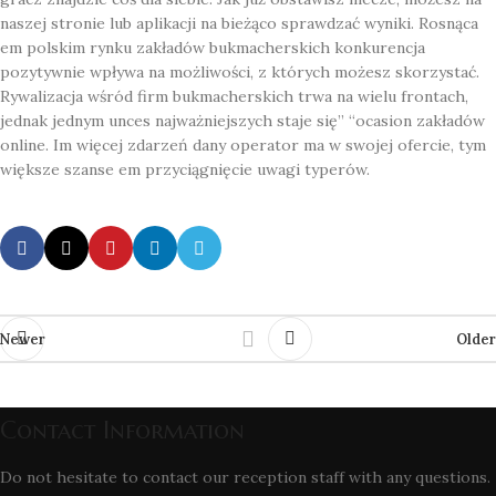
naszej stronie lub aplikacji na bieżąco sprawdzać wyniki. Rosnąca
em polskim rynku zakładów bukmacherskich konkurencja
pozytywnie wpływa na możliwości, z których możesz skorzystać.
Rywalizacja wśród firm bukmacherskich trwa na wielu frontach,
jednak jednym unces najważniejszych staje się” “ocasion zakładów
online. Im więcej zdarzeń dany operator ma w swojej ofercie, tym
większe szanse em przyciągnięcie uwagi typerów.
Newer
Older
Contact Information
Do not hesitate to contact our reception staff with any questions.