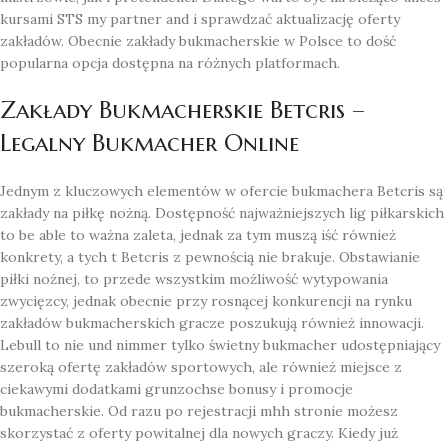
kursami STS my partner and i sprawdzać aktualizację oferty
zakładów. Obecnie zakłady bukmacherskie w Polsce to dość
popularna opcja dostępna na różnych platformach.
Zakłady Bukmacherskie Betcris –
Legalny Bukmacher Online
Jednym z kluczowych elementów w ofercie bukmachera Betcris są
zakłady na piłkę nożną. Dostępność najważniejszych lig piłkarskich
to be able to ważna zaleta, jednak za tym muszą iść również
konkrety, a tych t Betcris z pewnością nie brakuje. Obstawianie
piłki nożnej, to przede wszystkim możliwość wytypowania
zwycięzcy, jednak obecnie przy rosnącej konkurencji na rynku
zakładów bukmacherskich gracze poszukują również innowacji.
Lebull to nie und nimmer tylko świetny bukmacher udostępniający
szeroką ofertę zakładów sportowych, ale również miejsce z
ciekawymi dodatkami grunzochse bonusy i promocje
bukmacherskie. Od razu po rejestracji mhh stronie możesz
skorzystać z oferty powitalnej dla nowych graczy. Kiedy już