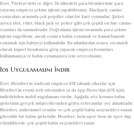
Evet, Türkiye’deki ve diğer 56 ülkedeki para birimlerinde para
yatırma empieza çekme işlemi yapabilirsiniz. Blackjack, casino
oyuncuları arasında çok popüler olan bir kart oyunudur. Şirket
ayrıca slot, rulet, black jack ve poker gibi çok çeşitli on line casino
oyunları da sunmaktadır. Doğrulama işlemi sırasında para çekme
işlemi engellenir, ancak oyuncu bahis oynamak ve kumarhanede
oynamak için bakiyeyi kullanabilir. Bu adımlardan sonra, otomatik
olarak kişisel hesabınıza giriş yapacak empieza bonusları
kullanmanıza ve bahis oynamanıza izin vereceksiniz.
Ios Uygulamasını İndir
Evet, Mostbet’in Android empieza iOS tabanlı cihazlar için
Mostbet’in resmi web sitesinden ya da App Store’dan (iOS için)
indirilebilen mobil uygulaması vardır. Aşağıda, söz konusu bahis
şirketinin gerçek müşterilerinden gelen referanslar yer almaktadır.
Mostbet, mükemmel oranlar ve çok çeşitli bahis seçenekleri sunan
güvenilir bir bahis şirketidir. Mostbet, hem spor hem de spor dışı
etkinliklerde çok çeşitli bahis seçenekleri sunar.