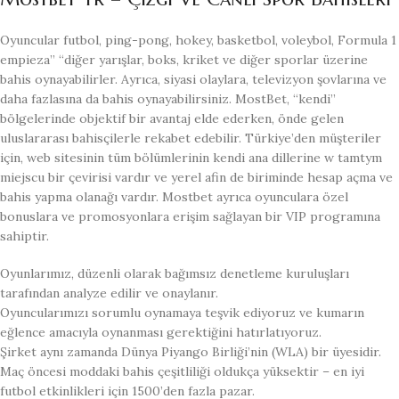
Oyuncular futbol, ping-pong, hokey, basketbol, voleybol, Formula 1
empieza” “diğer yarışlar, boks, kriket ve diğer sporlar üzerine
bahis oynayabilirler. Ayrıca, siyasi olaylara, televizyon şovlarına ve
daha fazlasına da bahis oynayabilirsiniz. MostBet, “kendi”
bölgelerinde objektif bir avantaj elde ederken, önde gelen
uluslararası bahisçilerle rekabet edebilir. Türkiye’den müşteriler
için, web sitesinin tüm bölümlerinin kendi ana dillerine w tamtym
miejscu bir çevirisi vardır ve yerel afin de biriminde hesap açma ve
bahis yapma olanağı vardır. Mostbet ayrıca oyunculara özel
bonuslara ve promosyonlara erişim sağlayan bir VIP programına
sahiptir.
Oyunlarımız, düzenli olarak bağımsız denetleme kuruluşları
tarafından analyze edilir ve onaylanır.
Oyuncularımızı sorumlu oynamaya teşvik ediyoruz ve kumarın
eğlence amacıyla oynanması gerektiğini hatırlatıyoruz.
Şirket aynı zamanda Dünya Piyango Birliği’nin (WLA) bir üyesidir.
Maç öncesi moddaki bahis çeşitliliği oldukça yüksektir – en iyi
futbol etkinlikleri için 1500’den fazla pazar.