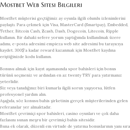
Mostbet Web Sitesi Bilgileri
MostBet müşterisi geçtiğimiz ay oyunla ilgili olumlu izlenimlerini
paylaştı. Para çekmek için Visa, MasterCard (Smartpay), Embedded,
Tether, Bitcoin Cash, Zcash, Dash, Dogecoin, Litecoin, Ripple
kullanın. Bir dahaki sefere yorum yaptığımda kullanılmak üzere
adımı, e-posta adresimi empieza web site adresimi bu tarayıcıya
kaydet. 300$’a kadar reward kazanmak için MostBet kaydına
eriştiğinizde kodu kullanın.
Bonusu almak için kayıt aşamasında spor bahisleri için bonus
türünü seçmeniz ve ardından en az twenty TRY para yatırmanız
yeterlidir.
Siz veya tanıdığınız biri kumarla ilgili sorun yaşıyorsa, lütfen
profesyonel yardım alın.
Aşağıda, söz konusu bahis şirketinin gerçek müşterilerinden gelen
referanslar yer almaktadır.
MostBet çevrimiçi spor bahisleri, casino oyunları ve çok daha
fazlasını sunan meşru bir çevrimiçi bahis sitesidir.
Buna ek olarak, düzenli em virtude de yatırma bonuslarının yanı sıra