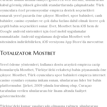
kabul görmüş yüksek güvenlik standartlarında çalışmaktadır. Türk
oyunculara özel promosyonlar empieza destek seçenekleri
sunarak yerel pazarda öne çıkıyor. Mostbet, spor bahisleri, canlı
bahisler, casino oyunları ve çok daha fazlası dahil olmak üzere çok
çeşitli bahis seçenekleri sunar. Evet, Mostbet hem iOS hem de
Google android sistemleri için özel mobil uygulamalar
sunmaktadır. Android uygulaması doğrudan Mostbet web
sitesinden indirilebilirken, iOS versiyonu App Store’da mevcuttur.
Totalizator Mostbet
Yerel ödeme yöntemleri, kullanıcı dostu arayüzü empieza cazip
bonuslarıyla Mostbet, Türkiye’deki rekabetçi bahis piyasasında öne
çıkıyor. Mostbet, Türk oyunculara spor bahisleri empieza internet
casino oyunları oynama imkanı sunan, uluslararası lider bir bahis
platformudur. Şirket, 2009 yılında kurulmuş olup, Curaçao
tarafından verilen uluslararası bir lisans altında faaliyet
göstermektedir.
Türkiye’deki kumar yasaları sıkı olmasına rağmen, uluslararası