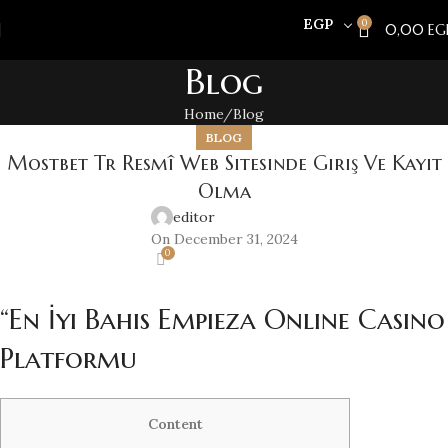
EGP
0
0,00
EG
Blog
Home
Blog
BLOG
Mostbet Tr Resmî Web Sitesinde Giriş Ve Kayıt
Olma
editor
On December 31, 2024
0
“En İyi Bahis Empieza Online Casino
Platformu
Content