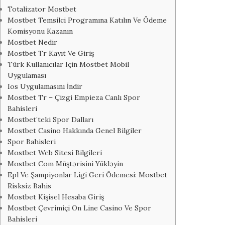
Totalizator Mostbet
Mostbet Temsilci Programına Katılın Ve Ödeme
Komisyonu Kazanın
Mostbet Nedir
Mostbet Tr Kayıt Ve Giriş
Türk Kullanıcılar Için Mostbet Mobil
Uygulaması
Ios Uygulamasını İndir
Mostbet Tr – Çizgi Empieza Canlı Spor
Bahisleri
Mostbet’teki Spor Dalları
Mostbet Casino Hakkında Genel Bilgiler
Spor Bahisleri
Mostbet Web Sitesi Bilgileri
Mostbet Com Müştərisini Yükləyin
Epl Ve Şampiyonlar Ligi Geri Ödemesi: Mostbet
Risksiz Bahis
Mostbet Kişisel Hesaba Giriş
Mostbet Çevrimiçi On Line Casino Ve Spor
Bahisleri