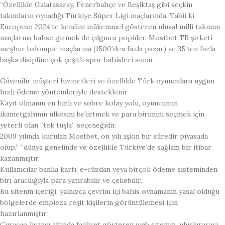
“Özellikle Galatasaray, Fenerbahçe ve Beşiktaş gibi seçkin
takımların oynadığı Türkiye Süper Ligi maçlarında. Tabii ki,
European 2024’te kendini mükemmel gösteren ulusal milli takımın
maçlarına bahse girmek de çılgınca popüler. Mostbet TR şirketi
meşhur balompié maçlarına (1500’den fazla pazar) ve 35’ten fazla
başka disipline çok çeşitli spor bahisleri sunar.
Güvenilir müşteri hizmetleri ve özellikle Türk oyunculara uygun
hızlı ödeme yöntemleriyle desteklenir.
Kayıt olmanın en hızlı ve sobre kolay yolu, oyuncunun
ikametgahının ülkesini belirtmek ve para birimini seçmek için
yeterli olan “tek tuşla” seçeneğidir.
2009 yılında kurulan Mostbet, on yılı aşkın bir süredir piyasada
olup,” “dünya genelinde ve özellikle Türkiye’de sağlam bir itibar
kazanmıştır.
Kullanıcılar banka kartı, e-cüzdan veya birçok ödeme sisteminden
biri aracılığıyla para yatırabilir ve çekebilir.
Bu sitenin içeriği, yalnızca çevrim içi bahis oynamanın yasal olduğu
bölgelerde empieza reşit kişilerin görüntülemesi için
hazırlanmıştır.
Curacao lisansı altında faaliyet gösteren web sitemiz, uluslararası