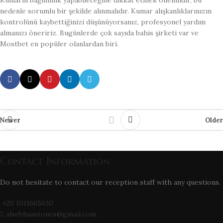
Kumarın bağımlılık yapabileceğine dikkat etmek önemlidir, bu
nedenle sorumlu bir şekilde alınmalıdır. Kumar alışkanlıklarınızın
kontrolünü kaybettiğinizi düşünüyorsanız, profesyonel yardım
almanızı öneririz. Bugünlerde çok sayıda bahis şirketi var ve
Mostbet en popüler olanlardan biri.
Newer
Older
Contact Information
Do not hesitate to contact our reception staff with any questions.
+20 1011665630
alsebhaastones@gmail.com