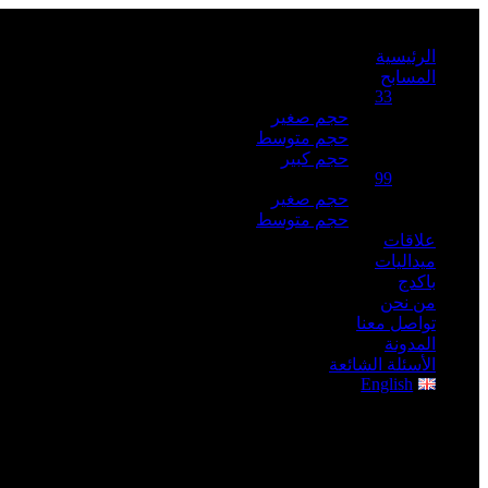
الرئيسية
المسابح
33
حجم صغير
حجم متوسط
حجم كبير
99
حجم صغير
حجم متوسط
علاقات
ميداليات
باكدج
من نحن
تواصل معنا
المدونة
الأسئلة الشائعة
English