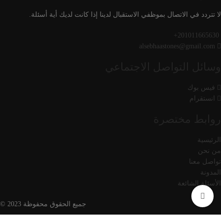
لا تتردد في الاتصال بموظفي الاستقبال لدينا إذا كانت لديك أية أسئلة.
201011665630+
alsebhaastones@gmail.com
وسائل التواصل الاجتماعي
فيس بوك
انستقرام
روابط مختصرة
الرئيسية
من نحن
تواصل معنا
المدونة
الأسئلة الشائعة
Click to enlarge
جميع الحقوق محفوظة 2023 ©