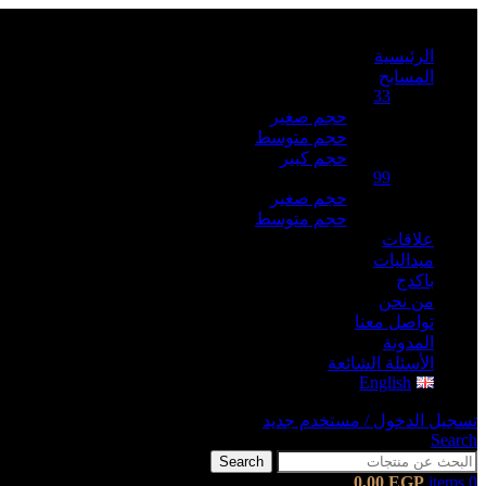
الرئيسية
المسابح
33
حجم صغير
حجم متوسط
حجم كبير
99
حجم صغير
حجم متوسط
علاقات
ميداليات
باكدج
من نحن
تواصل معنا
المدونة
الأسئلة الشائعة
English
تسجيل الدخول / مستخدم جديد
Search
Search
0,00
EGP
items
0