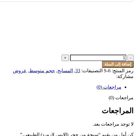
إضافة إلى السلة
رمز المنتج:
S-6
التصنيفات:
33
,
المسابح
,
حجم متوسط
,
عروض
مشاركة:
مراجعات (0)
مراجعات (0)
المراجعات
لا توجد مراجعات بعد.
كن أول من يقيم “سبحة من حجر (الابس لازورد) الطبيعي.”