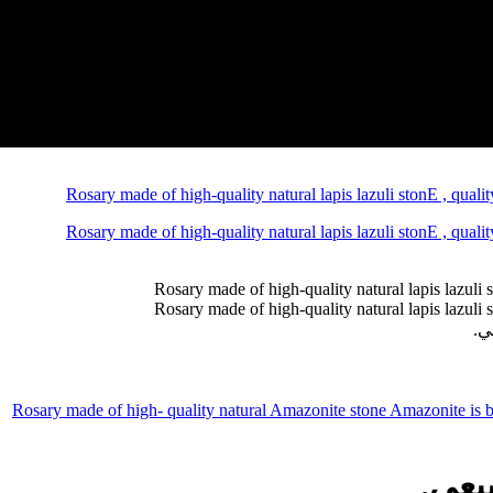
ي.
يعي.