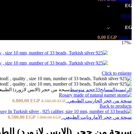
EG
Menu
EG
0,00
EGP
items
0
-17%
Click to enlarge
33
الرئيسية
المسابح
حجم متوسط
سبحة من حجر (الابس لازورد) الطبيع
سبحة من حجر الجارنيت الطبيعي.
EGP
6.800,00
8.160,00
EGP
Back to products
سبحة من حجر الأمازونايت الطبيعي.
EGP
6.500,00
7.800,00
EGP
سبحة من حجر (الابس لازورد) الطب