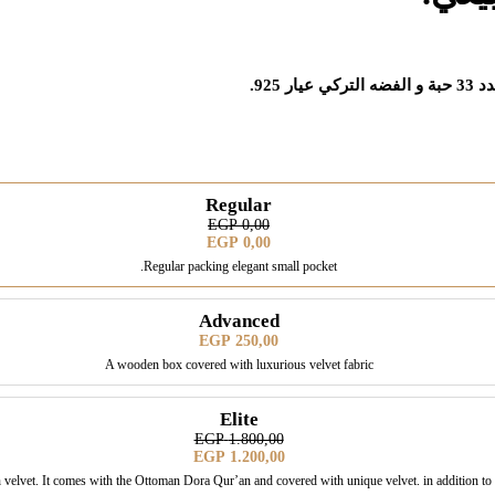
Regular
EGP
0,00
EGP
0,00
Regular packing elegant small pocket.
Advanced
EGP
250,00
A wooden box covered with luxurious velvet fabric
Elite
EGP
1.800,00
EGP
1.200,00
velvet. It comes with the Ottoman Dora Qur’an and covered with unique velvet. in addition to a hi