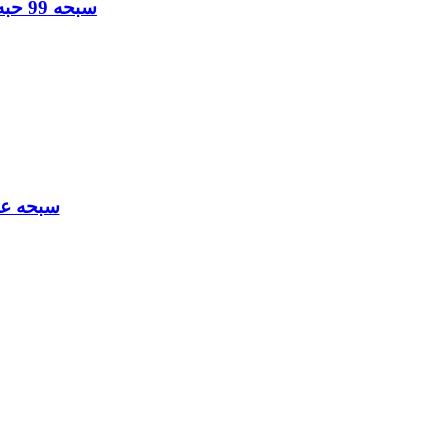
سبحه 99 حبه لذوي الذوق الراقي وسحر اللون الاخضر من حجر العقيق الاخضر النقي
سبحه عثماني لم