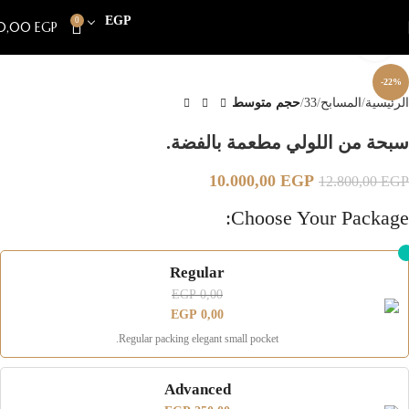
EGP
0
0,00
EGP
Click to enlarge
-22%
الرئيسية
المسابح
33
حجم متوسط
سبحة من اللولي مطعمة بالفضة.
10.000,00
EGP
12.800,00
EGP
Choose Your Package:
Regular
EGP
0,00
EGP
0,00
Regular packing elegant small pocket.
Advanced