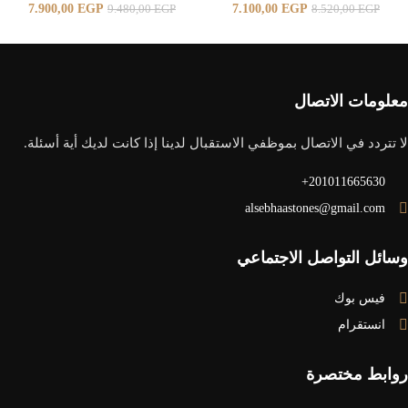
7.900,00
EGP
7.100,00
EGP
9.480,00
EGP
8.520,00
EGP
معلومات الاتصال
لا تتردد في الاتصال بموظفي الاستقبال لدينا إذا كانت لديك أية أسئلة.
201011665630+
alsebhaastones@gmail.com
وسائل التواصل الاجتماعي
فيس بوك
انستقرام
روابط مختصرة