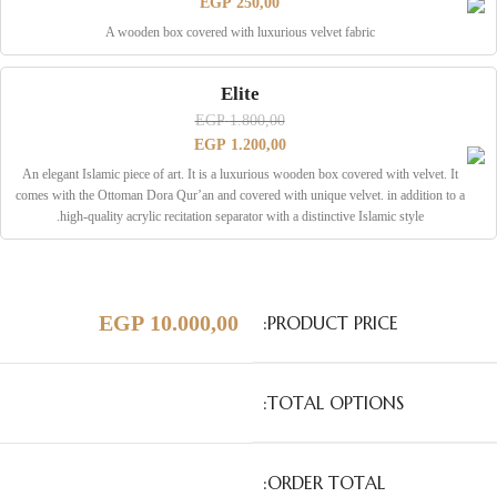
EGP
250,00
A wooden box covered with luxurious velvet fabric
Elite
EGP
1.800,00
EGP
1.200,00
An elegant Islamic piece of art. It is a luxurious wooden box covered with velvet. It
comes with the Ottoman Dora Qur’an and covered with unique velvet. in addition to a
high-quality acrylic recitation separator with a distinctive Islamic style.
EGP
10.000,00
PRODUCT PRICE:
TOTAL OPTIONS:
ORDER TOTAL: