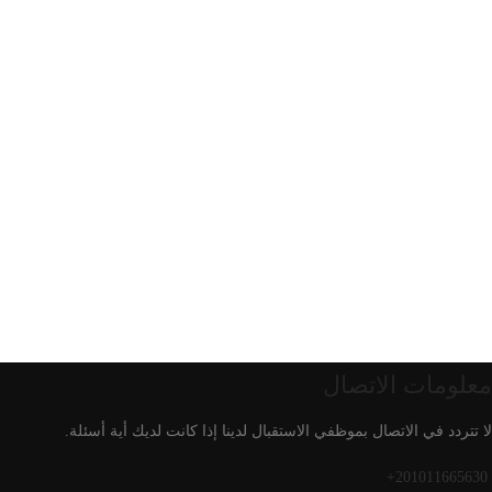
معلومات الاتصال
لا تتردد في الاتصال بموظفي الاستقبال لدينا إذا كانت لديك أية أسئلة.
201011665630+