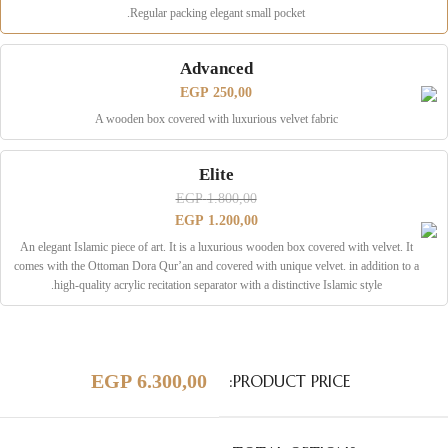
Regular packing elegant small pocket.
Advanced
EGP
250,00
A wooden box covered with luxurious velvet fabric
Elite
EGP
1.800,00
EGP
1.200,00
An elegant Islamic piece of art. It is a luxurious wooden box covered with velvet. It
comes with the Ottoman Dora Qur’an and covered with unique velvet. in addition to a
high-quality acrylic recitation separator with a distinctive Islamic style.
EGP
6.300,00
PRODUCT PRICE: