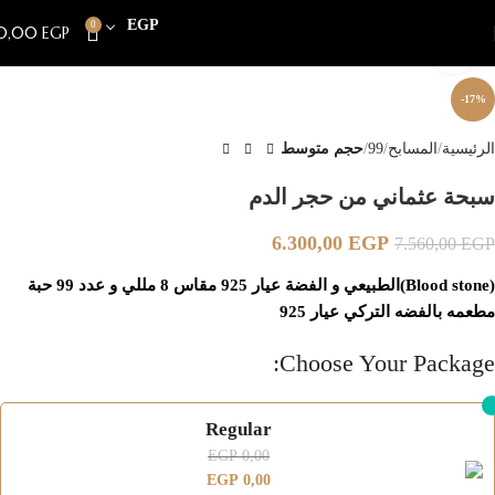
EGP
0
0,00
EGP
Click to enlarge
-17%
الرئيسية
المسابح
99
حجم متوسط
سبحة عثماني من حجر الدم
6.300,00
EGP
7.560,00
EGP
(Blood stone)الطبيعي و الفضة عيار 925 مقاس 8 مللي و عدد 99 حبة
مطعمه بالفضه التركي عيار 925
Choose Your Package:
Regular
EGP
0,00
EGP
0,00