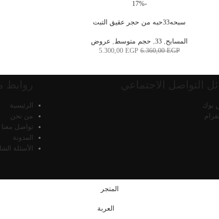
-17%
سبحه33حبه من حجر عقيق التبت
المسابح
,
33
,
حجم متوسط
,
عروض
5.300,00
EGP
6.360,00
EGP
ل التواصل الاجتماعي
روابط 
 بوك
الرئيسية
قرام
من نحن
تواصل معنا
المدونة
الأسئلة الشا
المتجر
العربة