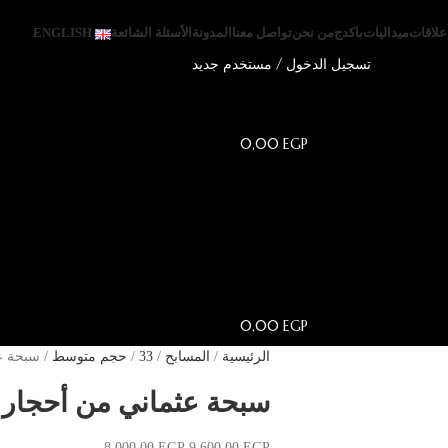
علاقات
ميداليات
باكدج
من نحن
تواصل معنا
المدونة
الأسئلة الشائعة
ENGLISH
تسجيل الدخول / مستخدم جديد
0,00
EGP
0,00
EGP
الرئيسية
المسابح
33
حجم متوسط
سبحة عث
سبحة عثماني من أحجار 
8.000,00
EGP
9.600,00
EGP