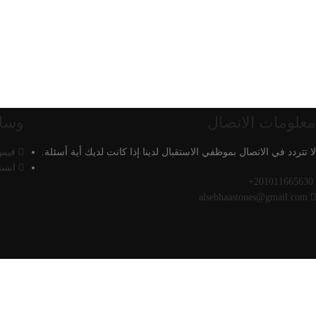
معلومات الاتصال
وسائ
لا تتردد في الاتصال بموظفي الاستقبال لدينا إذا كانت لديك أية أسئلة.
فيس
انست
201011665630+
alsebhaastones@gmail.com