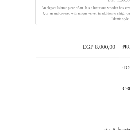
EGP
1.200,0
An elegant Islamic piece of art. It is a luxurious wooden box co
Qur’an and covered with unique velvet. in addition to a high-qual
Islamic style.
EGP
8.000,00
PR
TO
OR
متوسط
,
عروض