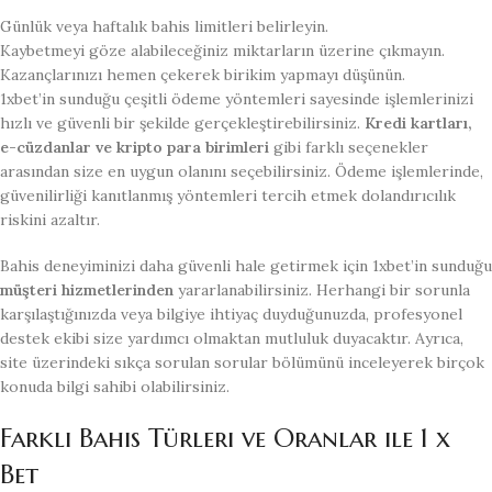
Günlük veya haftalık bahis limitleri belirleyin.
Kaybetmeyi göze alabileceğiniz miktarların üzerine çıkmayın.
Kazançlarınızı hemen çekerek birikim yapmayı düşünün.
1xbet’in sunduğu çeşitli ödeme yöntemleri sayesinde işlemlerinizi
hızlı ve güvenli bir şekilde gerçekleştirebilirsiniz.
Kredi kartları,
e-cüzdanlar ve kripto para birimleri
gibi farklı seçenekler
arasından size en uygun olanını seçebilirsiniz. Ödeme işlemlerinde,
güvenilirliği kanıtlanmış yöntemleri tercih etmek dolandırıcılık
riskini azaltır.
Bahis deneyiminizi daha güvenli hale getirmek için 1xbet’in sunduğu
müşteri hizmetlerinden
yararlanabilirsiniz. Herhangi bir sorunla
karşılaştığınızda veya bilgiye ihtiyaç duyduğunuzda, profesyonel
destek ekibi size yardımcı olmaktan mutluluk duyacaktır. Ayrıca,
site üzerindeki sıkça sorulan sorular bölümünü inceleyerek birçok
konuda bilgi sahibi olabilirsiniz.
Farklı Bahis Türleri ve Oranlar ile 1 x
Bet