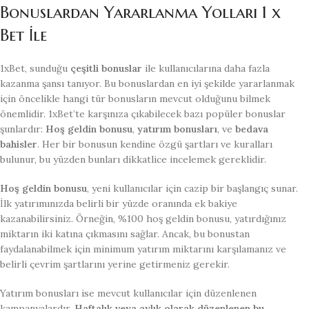
Bonuslardan Yararlanma Yolları 1 x
Bet İle
1xBet, sunduğu
çeşitli bonuslar
ile kullanıcılarına daha fazla
kazanma şansı tanıyor. Bu bonuslardan en iyi şekilde yararlanmak
için öncelikle hangi tür bonusların mevcut olduğunu bilmek
önemlidir. 1xBet’te karşınıza çıkabilecek bazı popüler bonuslar
şunlardır:
Hoş geldin bonusu
,
yatırım bonusları
, ve
bedava
bahisler
. Her bir bonusun kendine özgü şartları ve kuralları
bulunur, bu yüzden bunları dikkatlice incelemek gereklidir.
Hoş geldin bonusu
, yeni kullanıcılar için cazip bir başlangıç sunar.
İlk yatırımınızda belirli bir yüzde oranında ek bakiye
kazanabilirsiniz. Örneğin, %100 hoş geldin bonusu, yatırdığınız
miktarın iki katına çıkmasını sağlar. Ancak, bu bonustan
faydalanabilmek için minimum yatırım miktarını karşılamanız ve
belirli çevrim şartlarını yerine getirmeniz gerekir.
Yatırım bonusları ise mevcut kullanıcılar için düzenlenen
kampanyalardır.
Haftalık veya aylık olarak düzenlenen bu