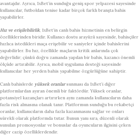
avantajdır. Ayrıca, 1xBet’in sunduğu geniş spor yelpazesi sayesinde
kullanıcılar, futboldan tenise kadar birçok farklı branşta bahis
yapabilirler.
Hız ve erişilebilirlik
, 1xBet’in canlı bahis hizmetinin en belirgin
özelliklerinden biridir. Kullanıcı dostu arayüzü sayesinde, bahisçiler
hızlıca istedikleri maça erişebilir ve saniyeler içinde bahislerini
yapabilirler. Bu hız, özellikle maçların kritik anlarında çok
değerlidir; çünkü doğru zamanda yapılan bir bahis, kazancı önemli
ölçüde artırabilir. Ayrıca, mobil uygulama desteği sayesinde
kullanıcılar her yerden bahis yapabilme özgürlüğüne sahiptir.
Canlı bahislerde
yüksek oranlar
sunması da 1xBet’i diğer
platformlardan ayıran önemli bir faktördür. Yüksek oranlar,
potansiyel kazançları artırırken aynı zamanda kullanıcıların daha
fazla risk almasına olanak tanır. Platformun sunduğu bu rekabetçi
oranlar, kullanıcıların daha fazla kazanmasını sağlar ve onları
sürekli olarak platformda tutar. Bunun yanı sıra, düzenli olarak
sunulan promosyonlar ve bonuslar da oyuncuların ilgisini çeken
diğer cazip özelliklerdendir.