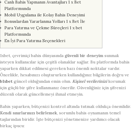
Canlı Bahis Yapmanın Avantajları 1 x Bet
Platformunda
Mobil Uygulama ile Kolay Bahis Deneyimi
Bonuslardan Yararlanma Yolları 1 x Bet İle
Para Yatırma ve Çekme Süreçleri 1 x bet
Platformunda
En İyi Para Yatırma Seçenekleri
1xbet, çevrimiçi bahis dünyasında
güvenli bir deneyim
sunmak
isteyen kullanıcılar için çeşitli olanaklar sağlar. Bu platformda bahis
yaparken dikkat edilmesi gereken bazı önemli noktalar vardır.
Öncelikle, hesabınızı oluştururken kullandığınız bilgilerin doğru ve
b1xbet
güncel olduğundan emin olun.
Kişisel verilerinizi
korumak
için güçlü bir şifre kullanmanız önerilir. Güvenliğiniz için şifrenizi
düzenli olarak güncellemeyi ihmal etmeyin.
Bahis yaparken, bütçenizi kontrol altında tutmak oldukça önemlidir.
Kendi sınırlarınızı belirlemek
, sorumlu bahis oynamanın temel
taşlarından biridir. İşte bütçenizi yönetmenize yardımcı olacak
birkaç ipucu: