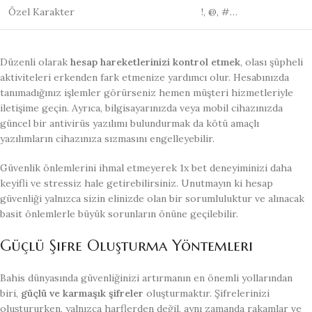
Özel Karakter
!, @, #…
Düzenli olarak
hesap hareketlerinizi kontrol etmek
, olası şüpheli
aktiviteleri erkenden fark etmenize yardımcı olur. Hesabınızda
tanımadığınız işlemler görürseniz hemen müşteri hizmetleriyle
iletişime geçin. Ayrıca, bilgisayarınızda veya mobil cihazınızda
güncel bir antivirüs yazılımı bulundurmak da kötü amaçlı
yazılımların cihazınıza sızmasını engelleyebilir.
Güvenlik önlemlerini ihmal etmeyerek 1x bet deneyiminizi daha
keyifli ve stressiz hale getirebilirsiniz. Unutmayın ki hesap
güvenliği yalnızca sizin elinizde olan bir sorumluluktur ve alınacak
basit önlemlerle büyük sorunların önüne geçilebilir.
Güçlü Şifre Oluşturma Yöntemleri
Bahis dünyasında güvenliğinizi artırmanın en önemli yollarından
biri,
güçlü ve karmaşık şifreler
oluşturmaktır. Şifrelerinizi
oluştururken, yalnızca harflerden değil, aynı zamanda rakamlar ve