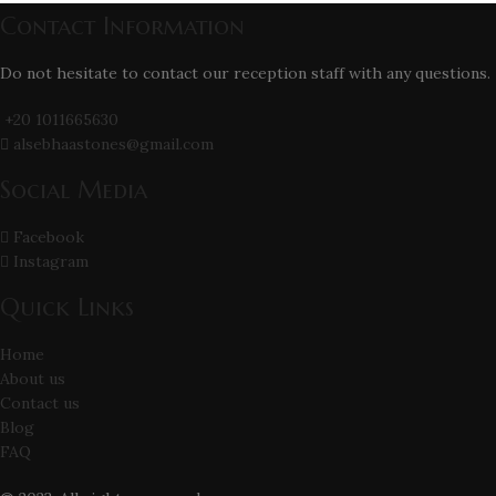
Contact Information
Do not hesitate to contact our reception staff with any questions.
+20 1011665630
alsebhaastones@gmail.com
Social Media
Facebook
Instagram
Quick Links
Home
About us
Contact us
Blog
FAQ