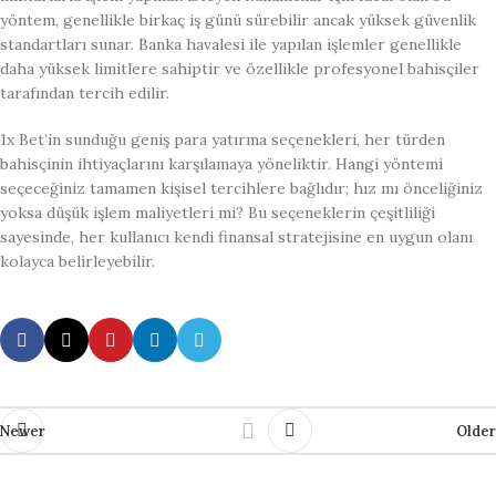
yöntem, genellikle birkaç iş günü sürebilir ancak yüksek güvenlik
standartları sunar. Banka havalesi ile yapılan işlemler genellikle
daha yüksek limitlere sahiptir ve özellikle profesyonel bahisçiler
tarafından tercih edilir.
1x Bet’in sunduğu geniş para yatırma seçenekleri, her türden
bahisçinin ihtiyaçlarını karşılamaya yöneliktir. Hangi yöntemi
seçeceğiniz tamamen kişisel tercihlere bağlıdır; hız mı önceliğiniz
yoksa düşük işlem maliyetleri mi? Bu seçeneklerin çeşitliliği
sayesinde, her kullanıcı kendi finansal stratejisine en uygun olanı
kolayca belirleyebilir.
Newer
Older