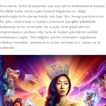
Son olarak, farklı hesaplarınız için aynı şifreyi kullanmaktan kaçının.
Özellikle bahis siteleri gibi finansal bilgilerin yer aldığı
platformlarda bu durum büyük risk taşır. Her hesap için benzersiz
bir şifre oluşturmak ve bunları yönetmek için
şifre yöneticisi
kullanmak iyi bir stratejidir. Bu araçlar, hem güçlü şifreler
oluşturmanıza yardımcı olur hem de bunları güvenli bir şekilde
saklamanızı sağlar. Güvenliğiniz için bu yöntemleri uygulamak
oldukça önemlidir; unutmayın ki iyi bir savunma her zaman en iyi
saldırıdır!