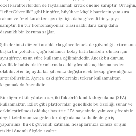
özel karakterlerden de faydalanmak kritik öneme sahiptir. Örneğin,
“1xBetGüvenlik!” gibi bir şifre, büyük ve küçük harflerin yanı sıra
rakam ve özel karakter içerdiği için daha güvenli bir yapıya
sahiptir. Bu tür kombinasyonlar, olası saldırılara karşı daha
dayanıklı bir koruma sağlar.
Şifrelerinizi düzenli aralıklarla güncellemek de güvenliği artırmanın
başka bir yoludur. Çoğu kullanıcı, kolay hatırlanabilir olması için
aynı şifreyi uzun süre kullanma eğilimindedir. Ancak bu durum,
özellikle bahis platformlarında ciddi güvenlik açıklarına neden
olabilir.
Her üç ayda bir
şifrenizi değiştirerek hesap güvenliğinizi
artırabilirsiniz. Ayrıca, eski şifrelerinizi tekrar kullanmaktan
kaçınmak da önemlidir.
Bir diğer etkili yöntem ise,
iki faktörlü kimlik doğrulama (2FA)
kullanmaktır. 1xBet gibi platformlar genellikle bu özelliği sunar ve
etkinleştirilmesi oldukça basittir. 2FA sayesinde, yalnızca şifrenizle
değil, telefonunuza gelen bir doğrulama kodu ile de giriş
yaparsınız. Bu ek güvenlik katmanı, hesaplarınıza izinsiz erişim
riskini önemli ölçüde azaltır.