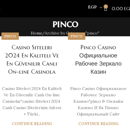
EGP
0
0,00
EG
pinco
Home
Archive by Category "pinco"
PINCO
PINCO
Casino Siteleri
Pinco Casino
2024 En Kaliteli Ve
Официальное
En Güvenilir Canlı
Рабочее Зеркало
On-line Casinola
Казин
Casino Siteleri 2024 En Kaliteli
Pinco Casino Официальное
Ve En Güvenilir Canlı On-line
Рабочее Зеркало
Casinolar"сasino Siteleri 2024 ️
Казино"pinco ᐉ Онлайн
Canlı Casino Sitelerinin Adresi
Казино И Бк Пинко
+ Türki...
Официальный Сайт
CONTINUE READING
CONTINUE READING