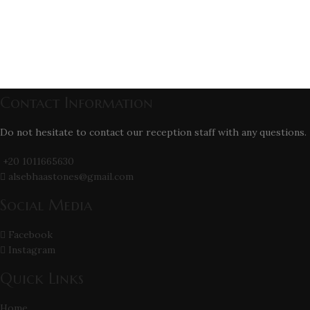
Contact Information
Do not hesitate to contact our reception staff with any questions.
+20 1011665630
alsebhaastones@gmail.com
Social Media
Facebook
Instagram
Quick Links
Home