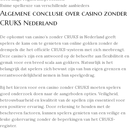
Ruime spelkeuze van verschillende aanbieders
Algemene conclusie over casino zonder
CRUKS Nederland
De opkomst van casino’s zonder CRUKS in Nederland geeft
spelers de kans om te genieten van online gokken zonder de
drempels die het officiële CRUKS-systeem met zich meebrengt.
Deze casino’s zijn een antwoord op de behoefte aan flexibiliteit en
gemak voor een breed scala aan gokkers. Natuurlijk is het
belangrijk dat spelers zich bewust zijn van hun eigen grenzen en
verantwoordelijkheid nemen in hun speelgedrag.
Bij het kiezen voor een casino zonder CRUKS moeten spelers
goed onderzoek doen naar de aangeboden opties. Veiligheid,
betrouwbaarheid en kwaliteit van de spellen zijn essentieel voor
een positieve ervaring. Door rekening te houden met de
beschreven factoren, kunnen spelers genieten van een veilige en
leuke gokervaring zonder de beperkingen van het CRUKS-
register.