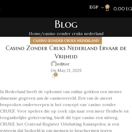
EGP
0
0,00
EG
Blog
Home
casino zonder cruks nederland
CASINO ZONDER CRUKS NEDERLAND
Casino Zonder Cruks Nederland Ervaar de
Vrijheid
editor
On May 21, 2025
0
In Nederland heeft de opkomst van online gokken een nieuwe
dimensie gegeven aan de casinowereld. Een van de meest
besproken onderwerpen is het concept van ‘casino zonder
CRUKS’. Voor spelers die op zoek zijn naar een meer flexibele en
toegankelijke gokervaring, biedt dit type casino een uitweg.
CRUKS, het Centraal Register Uitsluiting Kansspelen, is een
systeem dat bedoeld is om mensen te beschermen tegen