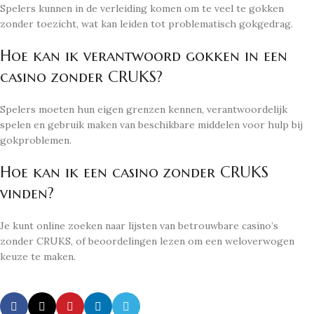
Spelers kunnen in de verleiding komen om te veel te gokken
zonder toezicht, wat kan leiden tot problematisch gokgedrag.
Hoe kan ik verantwoord gokken in een
casino zonder CRUKS?
Spelers moeten hun eigen grenzen kennen, verantwoordelijk
spelen en gebruik maken van beschikbare middelen voor hulp bij
gokproblemen.
Hoe kan ik een casino zonder CRUKS
vinden?
Je kunt online zoeken naar lijsten van betrouwbare casino’s
zonder CRUKS, of beoordelingen lezen om een weloverwogen
keuze te maken.