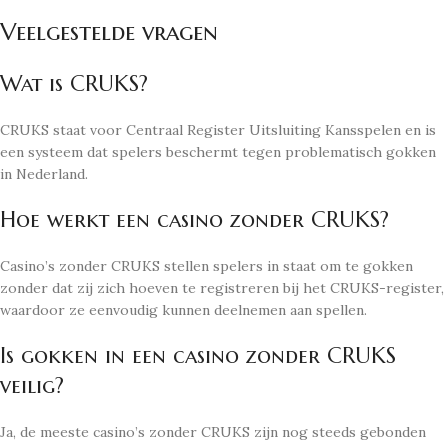
Veelgestelde vragen
Wat is CRUKS?
CRUKS staat voor Centraal Register Uitsluiting Kansspelen en is
een systeem dat spelers beschermt tegen problematisch gokken
in Nederland.
Hoe werkt een casino zonder CRUKS?
Casino’s zonder CRUKS stellen spelers in staat om te gokken
zonder dat zij zich hoeven te registreren bij het CRUKS-register,
waardoor ze eenvoudig kunnen deelnemen aan spellen.
Is gokken in een casino zonder CRUKS
veilig?
Ja, de meeste casino’s zonder CRUKS zijn nog steeds gebonden