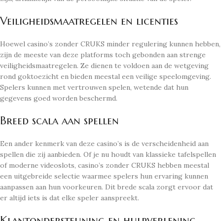
Veiligheidsmaatregelen en licenties
Hoewel casino’s zonder CRUKS minder regulering kunnen hebben,
zijn de meeste van deze platforms toch gebonden aan strenge
veiligheidsmaatregelen. Ze dienen te voldoen aan de wetgeving
rond goktoezicht en bieden meestal een veilige speelomgeving.
Spelers kunnen met vertrouwen spelen, wetende dat hun
gegevens goed worden beschermd.
Breed scala aan spellen
Een ander kenmerk van deze casino’s is de verscheidenheid aan
spellen die zij aanbieden. Of je nu houdt van klassieke tafelspellen
of moderne videoslots, casino’s zonder CRUKS hebben meestal
een uitgebreide selectie waarmee spelers hun ervaring kunnen
aanpassen aan hun voorkeuren. Dit brede scala zorgt ervoor dat
er altijd iets is dat elke speler aanspreekt.
Klantondersteuning en hulpverlening