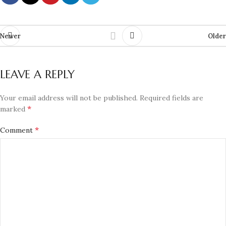
Newer
Older
LEAVE A REPLY
Your email address will not be published.
Required fields are
*
marked
*
Comment