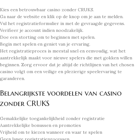
Kies een betrouwbaar casino zonder CRUKS.
Ga naar de website en klik op de knop om je aan te melden.
Vul het registratieformulier in met de gevraagde gegevens.
Verifieer je account indien noodzakelijk.
Doe een storting om te beginnen met spelen.
Begin met spelen en geniet van je ervaring.
Het registratieproces is meestal snel en eenvoudig, wat het
aantrekkelijk maakt voor nieuwe spelers die met gokken willen
beginnen. Zorg ervoor dat je altijd de richtlijnen van het chosen
casino volgt om een veilige en plezierige speelervaring te
garanderen.
Belangrijkste voordelen van casino
zonder CRUKS
Gemakkelijke toegankelijkheid zonder registratie
Aantrekkelijke bonussen en promoties
Vrijheid om te kiezen wanneer en waar te spelen
Geen lange registratieprocessen