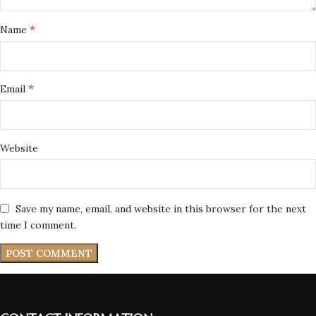
*
Name
*
Email
Website
Save my name, email, and website in this browser for the next
time I comment.