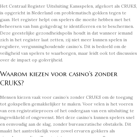
Het Centraal Register Uitsluiting Kansspelen, afgekort als CRUKS,
is opgericht in Nederland om problematisch gokken tegen te
gaan. Het register helpt om spelers die moeite hebben met het
beheersen van hun gokgedrag te identificeren en te beschermen.
Deze geestelijke gezondheidspolis houdt in dat wanneer iemand
zich in het register laat zetten, zij niet meer kunnen spelen in
reguliere, vergunninghoudende casino’s. Dit is bedoeld om de
veiligheid van spelers te waarborgen, maar leidt ook tot discussies
over de impact op gokvrijheid.
Waarom kiezen voor casino’s zonder
CRUKS?
Mensen kiezen vaak voor casino’s zonder CRUKS om de toegang
tot gokspellen gemakkelijker te maken. Voor velen is het voeren
van een registratieproces of het ondergaan van een uitsluiting te
ingewikkeld of ongewenst. Met deze casino’s kunnen spelers snel
en eenvoudig aan de slag, zonder bureaucratische obstakels. Dit
maakt het aantrekkelijk voor zowel ervaren gokkers als