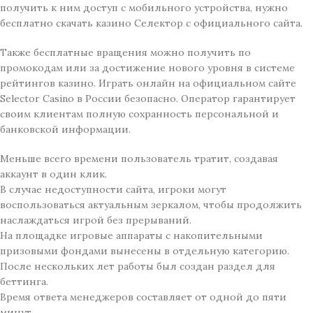
получить к ним доступ с мобильного устройства, нужно
бесплатно скачать казино Селектор с официального сайта.
Также бесплатные вращения можно получить по
промокодам или за достижение нового уровня в системе
рейтингов казино. Играть онлайн на официальном сайте
Selector Casino в России безопасно. Оператор гарантирует
своим клиентам полную сохранность персональной и
банковской информации.
Меньше всего времени пользователь тратит, создавая
аккаунт в один клик.
В случае недоступности сайта, игроки могут
воспользоваться актуальным зеркалом, чтобы продолжить
наслаждаться игрой без прерываний.
На площадке игровые аппараты с накопительными
призовыми фондами вынесены в отдельную категорию.
После нескольких лет работы был создан раздел для
беттинга.
Время ответа менеджеров составляет от одной до пяти
минут.