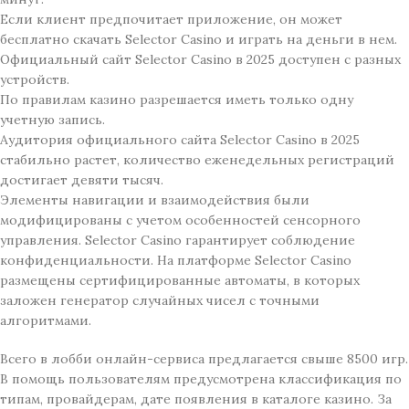
Если клиент предпочитает приложение, он может
бесплатно скачать Selector Casino и играть на деньги в нем.
Официальный сайт Selector Casino в 2025 доступен с разных
устройств.
По правилам казино разрешается иметь только одну
учетную запись.
Аудитория официального сайта Selector Casino в 2025
стабильно растет, количество еженедельных регистраций
достигает девяти тысяч.
Элементы навигации и взаимодействия были
модифицированы с учетом особенностей сенсорного
управления. Selector Casino гарантирует соблюдение
конфиденциальности. На платформе Selector Casino
размещены сертифицированные автоматы, в которых
заложен генератор случайных чисел с точными
алгоритмами.
Всего в лобби онлайн-сервиса предлагается свыше 8500 игр.
В помощь пользователям предусмотрена классификация по
типам, провайдерам, дате появления в каталоге казино. За