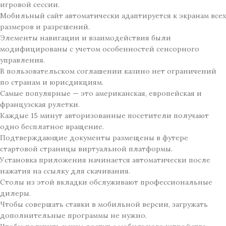
игровой сессии.
Мобильный сайт автоматически адаптируется к экранам всех
размеров и разрешений.
Элементы навигации и взаимодействия были
модифицированы с учетом особенностей сенсорного
управления.
В пользовательском соглашении казино нет ограничений
по странам и юрисдикциям.
Самые популярные — это американская, европейская и
французская рулетки.
Каждые 15 минут авторизованные посетители получают
одно бесплатное вращение.
Подтверждающие документы размещены в футере
стартовой страницы виртуальной платформы.
Установка приложения начинается автоматически после
нажатия на ссылку для скачивания.
Столы из этой вкладки обслуживают профессиональные
дилеры.
Чтобы совершать ставки в мобильной версии, загружать
дополнительные программы не нужно.