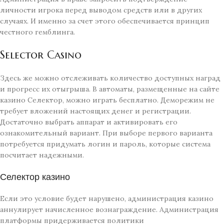
личности игрока перед выводом средств или в других
случаях. И именно за счет этого обеспечивается принцип
честного гемблинга.
Selector Casino
Здесь же можно отслеживать количество доступных наград
и прогресс их отыгрыша. В автоматы, размещенные на сайте
казино Селектор, можно играть бесплатно. Деморежим не
требует вложений настоящих денег и регистрации.
Достаточно выбрать аппарат и активировать его
ознакомительный вариант. При выборе первого варианта
потребуется придумать логин и пароль, которые система
посчитает надежными.
Селектор казино
Если это условие будет нарушено, администрация казино
аннулирует начисленное вознаграждение. Администрация
платформы придерживается политики