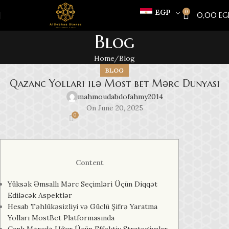
EGP
0
0,00
EG
Blog
Home
Blog
BLOG
Qazanc Yollari ilə Most bet Mərc Dunyasi
mahmoudabdofahmy2014
On June 20, 2025
0
Content
Yüksək Əmsallı Mərc Seçimləri Üçün Diqqət
Ediləcək Aspektlər
Hesab Təhlükəsizliyi və Güclü Şifrə Yaratma
Yolları MostBet Platformasında