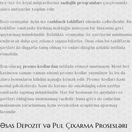
tez-tez öz loyal müştərilərinə
sadiqlik proqramları
çərçivəsində
əlavə imtiyazlar təqdim edir.
Bəzi oyunçular üçün isə
cashback təklifləri
xüsusilə cəlbedicidir. Bu
təkliflər vasitəsilə itirilmiş məbləğin müəyyən bir hissəsini geri
qaytarmaq mümkündür. Beləliklə, oyunçular öz xərclərini minimuma
endirərək daha çox əyləncə yaşaya bilərlər. Əsas olan bu təkliflərin
şərtləri ilə diqqətlə tanış olmaq və onları düzgün şəkildə istifadə
etməkdir.
Son olaraq,
promo kodlardan
istifadə etməyi unutmayın. Most bet
kazinosu zaman-zaman xüsusi promo kodlar yayımlayır ki, bu da
əlavə bonusların kilidini açmağa kömək edir. Promo kodları həm
sosial şəbəkələrdə, həm də kazino ilə əməkdaşlıq edən saytlar
vasitəsilə tapmaq mümkündür. Hər bir bonusun öz qaydaları və
şərtləri olduğunu unutmamaq vacibdir; buna görə də onlardan
maksimum yararlanmaq üçün əvvəlcədən araşdırma aparmaq
lazımdır.
Əsas Depozit və Pul Çıxarma Prosesləri