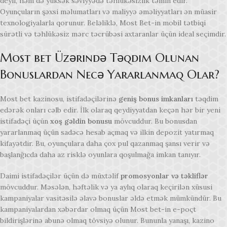
deyil, həm də yüksək səviyyədə təhlükəsizlik təmin edir.
Oyunçuların şəxsi məlumatları və maliyyə əməliyyatları ən müasir
texnologiyalarla qorunur. Beləliklə, Most Bet-in mobil tətbiqi
sürətli və təhlükəsiz mərc təcrübəsi axtaranlar üçün ideal seçimdir.
Most bet Üzərində Təqdim Olunan
Bonuslardan Necə Yararlanmaq Olar?
Most bet kazinosu, istifadəçilərinə
geniş bonus imkanları
təqdim
edərək onları cəlb edir. İlk olaraq qeydiyyatdan keçən hər bir yeni
istifadəçi üçün
xoş gəldin bonusu
mövcuddur. Bu bonusdan
yararlanmaq üçün sadəcə hesab açmaq və ilkin depozit yatırmaq
kifayətdir. Bu, oyunçulara daha çox pul qazanmaq şansı verir və
başlanğıcda daha az risklə oyunlara qoşulmağa imkan tanıyır.
Daimi istifadəçilər üçün də müxtəlif
promosyonlar və təkliflər
mövcuddur. Məsələn, həftəlik və ya aylıq olaraq keçirilən xüsusi
kampaniyalar vasitəsilə əlavə bonuslar əldə etmək mümkündür. Bu
kampaniyalardan xəbərdar olmaq üçün Most bet-in e-poçt
bildirişlərinə abunə olmaq tövsiyə olunur. Bununla yanaşı, kazino