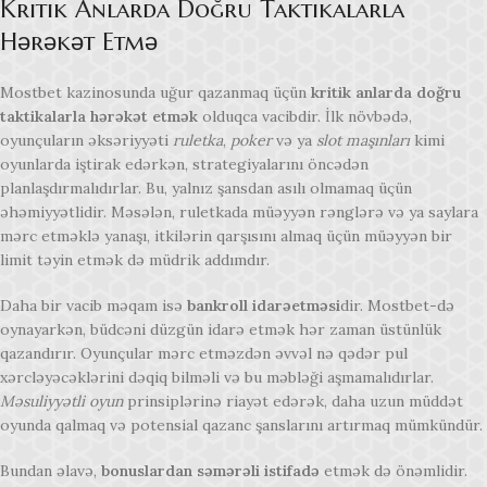
Kritik Anlarda Doğru Taktikalarla
Hərəkət Etmə
Mostbet kazinosunda uğur qazanmaq üçün
kritik anlarda doğru
taktikalarla hərəkət etmək
olduqca vacibdir. İlk növbədə,
oyunçuların əksəriyyəti
ruletka
,
poker
və ya
slot maşınları
kimi
oyunlarda iştirak edərkən, strategiyalarını öncədən
planlaşdırmalıdırlar. Bu, yalnız şansdan asılı olmamaq üçün
əhəmiyyətlidir. Məsələn, ruletkada müəyyən rənglərə və ya saylara
mərc etməklə yanaşı, itkilərin qarşısını almaq üçün müəyyən bir
limit təyin etmək də müdrik addımdır.
Daha bir vacib məqam isə
bankroll idarəetməsi
dir. Mostbet-də
oynayarkən, büdcəni düzgün idarə etmək hər zaman üstünlük
qazandırır. Oyunçular mərc etməzdən əvvəl nə qədər pul
xərcləyəcəklərini dəqiq bilməli və bu məbləği aşmamalıdırlar.
Məsuliyyətli oyun
prinsiplərinə riayət edərək, daha uzun müddət
oyunda qalmaq və potensial qazanc şanslarını artırmaq mümkündür.
Bundan əlavə,
bonuslardan səmərəli istifadə
etmək də önəmlidir.