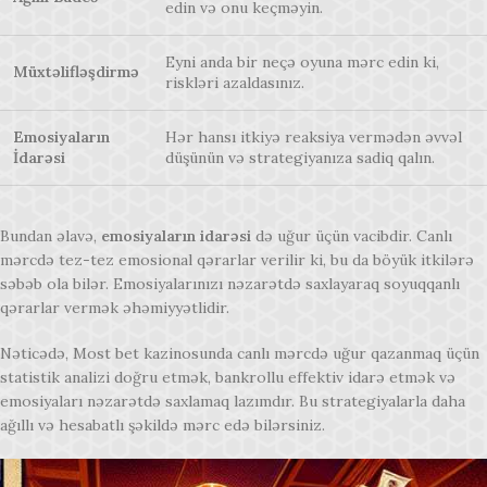
edin və onu keçməyin.
Eyni anda bir neçə oyuna mərc edin ki,
Müxtəlifləşdirmə
riskləri azaldasınız.
Emosiyaların
Hər hansı itkiyə reaksiya vermədən əvvəl
İdarəsi
düşünün və strategiyanıza sadiq qalın.
Bundan əlavə,
emosiyaların idarəsi
də uğur üçün vacibdir. Canlı
mərcdə tez-tez emosional qərarlar verilir ki, bu da böyük itkilərə
səbəb ola bilər. Emosiyalarınızı nəzarətdə saxlayaraq soyuqqanlı
qərarlar vermək əhəmiyyətlidir.
Nəticədə, Most bet kazinosunda canlı mərcdə uğur qazanmaq üçün
statistik analizi doğru etmək, bankrollu effektiv idarə etmək və
emosiyaları nəzarətdə saxlamaq lazımdır. Bu strategiyalarla daha
ağıllı və hesabatlı şəkildə mərc edə bilərsiniz.