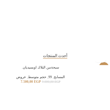
أحدث المنتجات
-17%
سبحةمن البلاك اوبسيديان.
المسابح
,
99
,
حجم متوسط
,
عروض
7.500,00
EGP
9.000,00
EGP