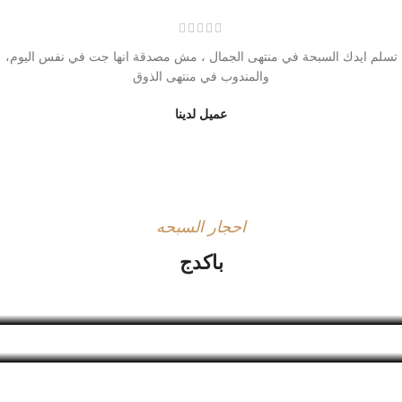
تسلم ايدك السبحة في منتهى الجمال ، مش مصدقة انها جت في نفس اليوم،
والمندوب في منتهى الذوق
عميل لدينا
احجار السبحه
باكدج
الصندوق المتقدم
تسوق الآن