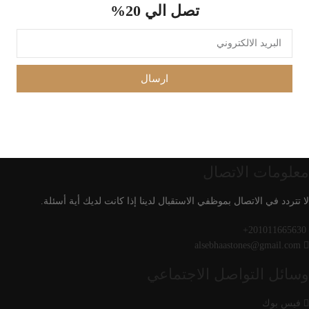
تصل الي 20%
ارسال
معلومات الاتصال
لا تتردد في الاتصال بموظفي الاستقبال لدينا إذا كانت لديك أية أسئلة.
201011665630+
alsebhaastones@gmail.com
وسائل التواصل الاجتماعي
فيس بوك