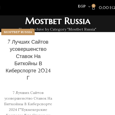
EGP
0
0,00
EG
Mostbet Russia
Home
Archive by Category "Mostbet Russia"
MOSTBET RUSSIA
7 Лучших Сайтов
усовершенство
Ставок На
Биткойны В
Киберспорте 2024
Г
7 Лучших Сайтов
усовершенство Ставок На
Биткойны В Киберспорте
2024 Г"Букмекерские